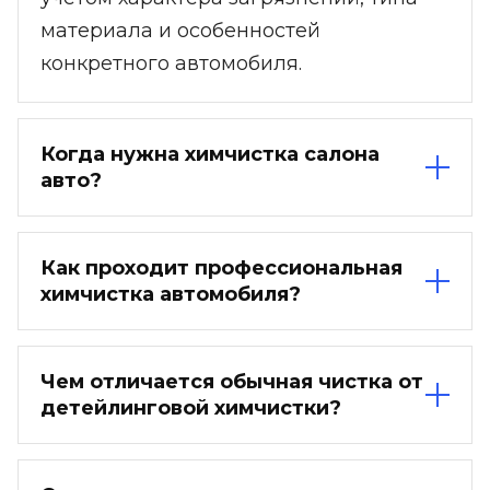
материала и особенностей
конкретного автомобиля.
Когда нужна химчистка салона
авто?
Химчистка необходима, когда салон
потерял первоначальную свежесть,
Как проходит профессиональная
химчистка автомобиля?
появились следы активной
эксплуатации, загрязнения на
Сначала проводится диагностика
сиденьях, полу, дверных картах,
салона: мастер оценивает материалы,
Чем отличается обычная чистка от
потолке или обивке. Также процедура
детейлинговой химчистки?
степень загрязнения, следы влаги,
рекомендуется, если в салоне
состояние сидений, пола, дверей и
Обычная чистка чаще направлена
появился неприятный табачный запах,
багажного пространства. Затем