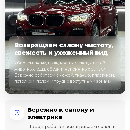
Возвращаем салону чистоту,
свежесть и ухоженный вид
Убираем пятна, пыль, крошки, следы детей,
животных, еды, обуви и неприятные запахи.
Бережно работаем с кожей, тканью, пластиком,
потолком, полом и труднодоступными зонами.
Бережно к салону и
электрике
Перед работой осматриваем салон и