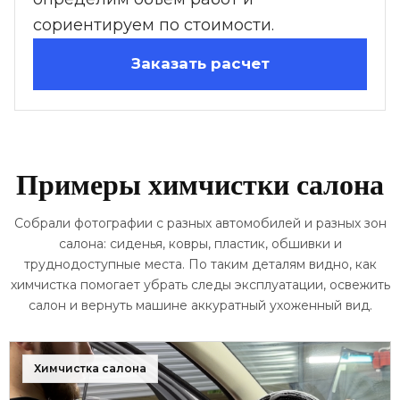
аккуратный вид интерьера.
стоимость, можно отправить
сориентируем по стоимости.
фотографии салона в WhatsApp или
Заказать расчет
Telegram — мы свяжемся, уточним
детали и предложим оптимальный
вариант.
Примеры химчистки салона
Собрали фотографии с разных автомобилей и разных зон
салона: сиденья, ковры, пластик, обшивки и
труднодоступные места. По таким деталям видно, как
химчистка помогает убрать следы эксплуатации, освежить
салон и вернуть машине аккуратный ухоженный вид.
Химчистка салона